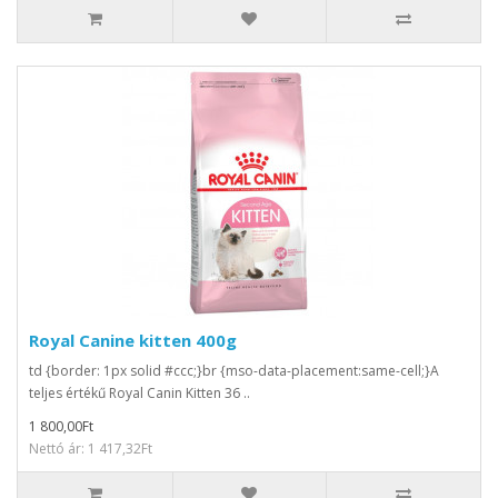
Royal Canine kitten 400g
td {border: 1px solid #ccc;}br {mso-data-placement:same-cell;}A
teljes értékű Royal Canin Kitten 36 ..
1 800,00Ft
Nettó ár: 1 417,32Ft