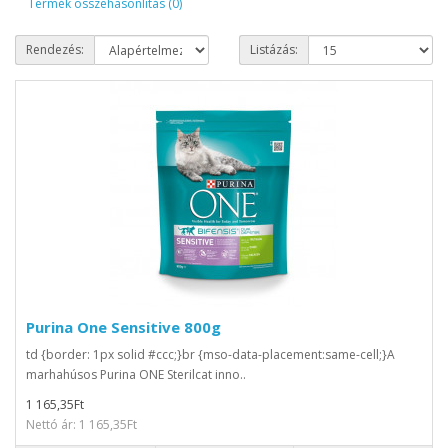
Termék összehasonlítás (0)
Rendezés:
Listázás:
Purina One Sensitive 800g
td {border: 1px solid #ccc;}br {mso-data-placement:same-cell;}A
marhahúsos Purina ONE Sterilcat inno..
1 165,35Ft
Nettó ár: 1 165,35Ft