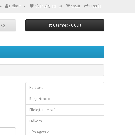
4
Fiókom
Kívánságlista (0)
Kosár
Fizetés
0 termék - 0,00Ft
Belépés
Regisztráció
Elfelejtett jelszó
Fiókom
Címjegyzék