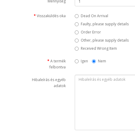
Mennyiség
Visszaküldés oka
Dead On Arrival
Faulty, please supply details
Order Error
Other, please supply details
Received Wrong Item
A termék
Igen
Nem
felbontva
Hibaleírás és egyéb
adatok