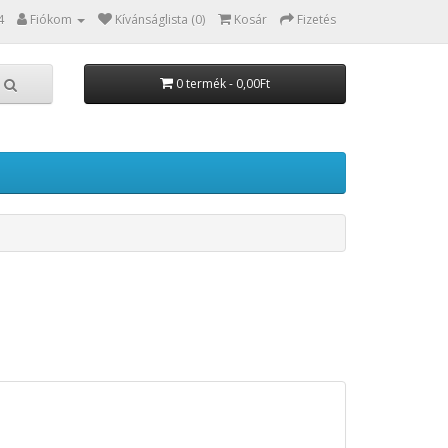
4
Fiókom
Kívánságlista (0)
Kosár
Fizetés
0 termék - 0,00Ft