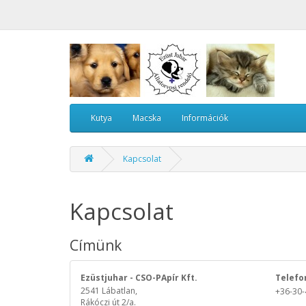
Kutya
Macska
Információk
Kapcsolat
Kapcsolat
Címünk
Ezüstjuhar - CSO-PApír Kft.
Telef
2541 Lábatlan,
+36-30
Rákóczi út 2/a.