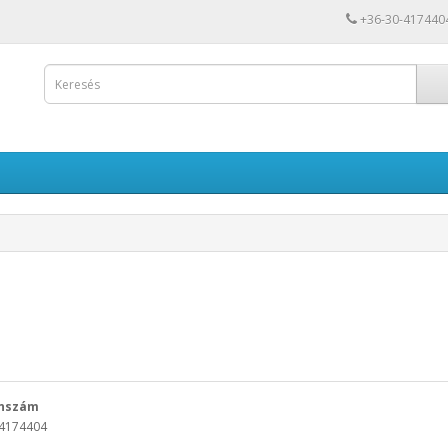
+36-30-417440
onszám
-4174404