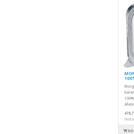
MON
100
Mong
bárá
100% 
állate
478,7
Nettó
KO