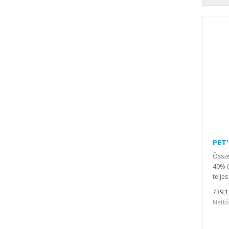
PET
Össze
40% (
teljes
739,1
Nettó