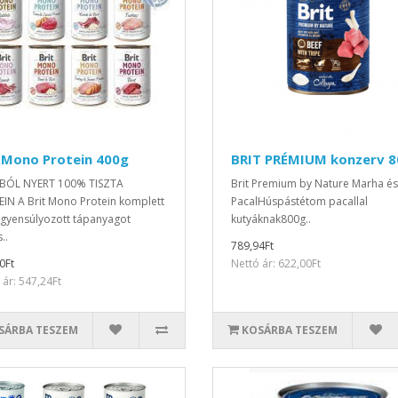
 Mono Protein 400g
BRIT PRÉMIUM konzerv 
BÓL NYERT 100% TISZTA
Brit Premium by Nature Marha és
IN A Brit Mono Protein komplett
PacalHúspástétom pacallal
egyensúlyozott tápanyagot
kutyáknak800g..
..
789,94Ft
0Ft
Nettó ár: 622,00Ft
 ár: 547,24Ft
SÁRBA TESZEM
KOSÁRBA TESZEM