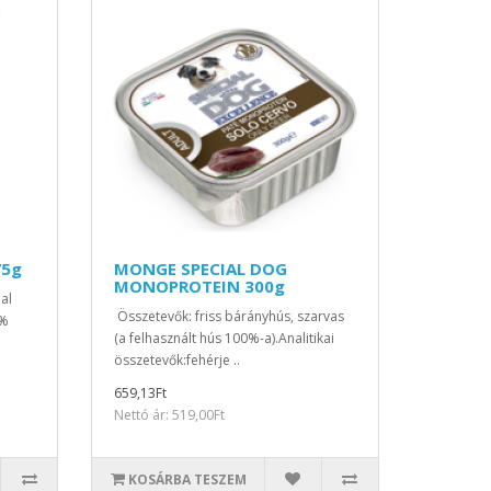
75g
MONGE SPECIAL DOG
MONOPROTEIN 300g
al
Összetevők: friss bárányhús, szarvas
0%
(a felhasznált hús 100%-a).Analitikai
.
összetevők:fehérje ..
659,13Ft
Nettó ár: 519,00Ft
KOSÁRBA TESZEM