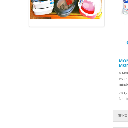
MON
MON
A Mon
és az
minde
793,7
Nettó
KO