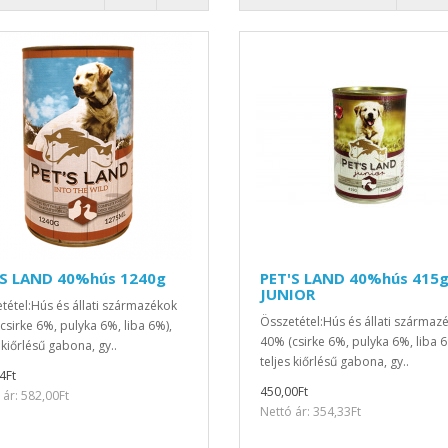
'S LAND 40%hús 1240g
PET'S LAND 40%hús 415
JUNIOR
tétel:Hús és állati származékok
Összetétel:Hús és állati származ
csirke 6%, pulyka 6%, liba 6%),
40% (csirke 6%, pulyka 6%, liba 6
 kiőrlésű gabona, gy..
teljes kiőrlésű gabona, gy..
4Ft
450,00Ft
 ár: 582,00Ft
Nettó ár: 354,33Ft