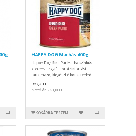
800g
HAPPY DOG Marhás 400g
Happy Dog Rind Pur Marha színhús
konzerv - egyféle proteinforrást
tartalmazó, kiegészítő konzerveled..
969,01Ft
Nettó ár: 763,00Ft
KOSÁRBA TESZEM