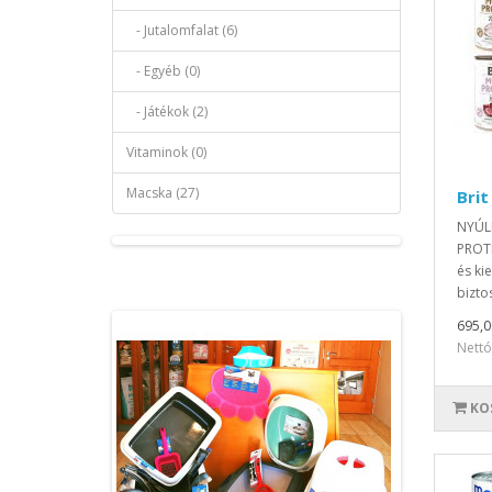
- Jutalomfalat (6)
- Egyéb (0)
- Játékok (2)
Vitaminok (0)
Macska (27)
Brit
NYÚL
PROTE
és ki
biztos
695,0
Nettó
KO