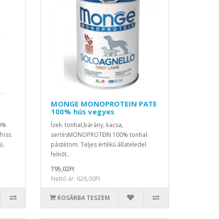
MONGE MONOPROTEIN PATE
100% hús vegyes
0%
Ízek: tonhal,bárány, kacsa,
riss
sertésMONOPROTEIN 100% tonhal
..
pástétom. Teljes értékű állateledel
felnőt..
795,02Ft
Nettó ár: 626,00Ft
KOSÁRBA TESZEM