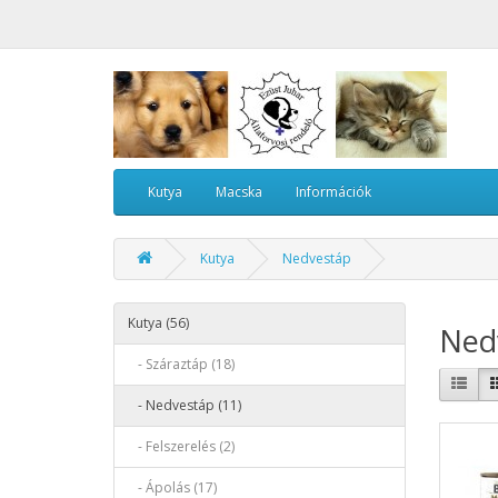
Kutya
Macska
Információk
Kutya
Nedvestáp
Kutya (56)
Ned
- Száraztáp (18)
- Nedvestáp (11)
- Felszerelés (2)
- Ápolás (17)