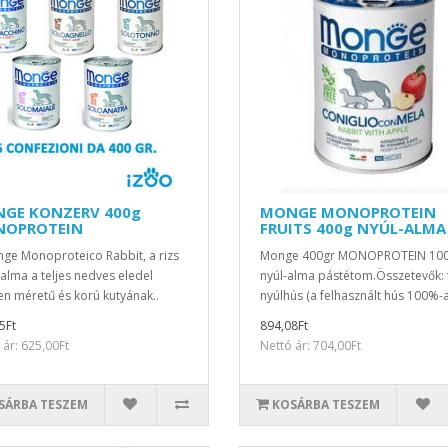
GE KONZERV 400g
MONGE MONOPROTEIN
OPROTEIN
FRUITS 400g NYÚL-ALMA
ge Monoproteico Rabbit, a rizs
Monge 400gr MONOPROTEIN 10
 alma a teljes nedves eledel
nyúl-alma pástétom.Összetevők: f
n méretű és korú kutyának..
nyúlhús (a felhasznált hús 100%-a)
5Ft
894,08Ft
 ár: 625,00Ft
Nettó ár: 704,00Ft
SÁRBA TESZEM
KOSÁRBA TESZEM