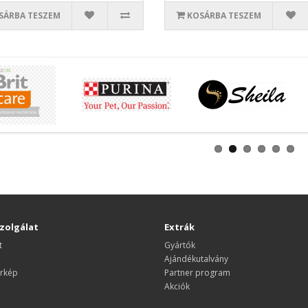
SÁRBA TESZEM
KOSÁRBA TESZEM
zolgálat
Extrák
t
Gyártók
Ajándékutalvány
rkép
Partner program
Akciók