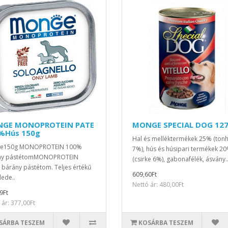
GE MONOPROTEIN PATE
MONGE SPECIAL DOG 12
%Hús 150g
Hal és melléktermékek 25% (tonh
e150g MONOPROTEIN 100%
7%), hús és húsipari termékek 2
ny pástétomMONOPROTEIN
(csirke 6%), gabonafélék, ásvány.
bárány pástétom. Teljes értékű
609,60Ft
lede..
Nettó ár: 480,00Ft
9Ft
 ár: 377,00Ft
SÁRBA TESZEM
KOSÁRBA TESZEM