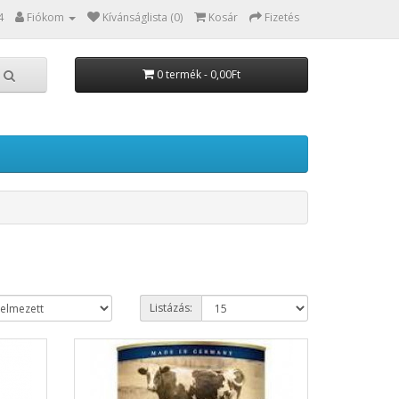
4
Fiókom
Kívánságlista (0)
Kosár
Fizetés
0 termék - 0,00Ft
Listázás: