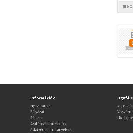
KO
Információk
Ügyféls
Nyitvatartás
Kapcsola
Pályázat
Visszáru
Rólunk
Honlapté
Szállítási információk
Adatvédelemi irányelvek