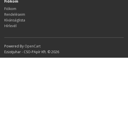
Fiókom
Fiókom
Rendeléseim
Kívánságlista
Hírlevél
Powered By
OpenCart
Ezüstjuhar - CSO-PApír Kft. © 2026